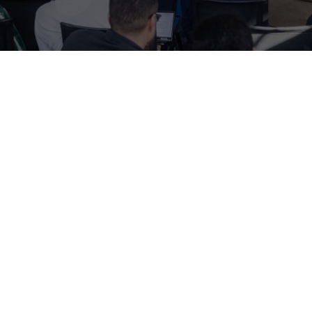
bitat s’est tenue le vendredi 23 juin 2023.
, était inédit :
teurs salariés et locataires y ont pris part.
’envoi des convocations et signature du procès-verbal réalis
 à la séance en personne ou par visio-conférence, voter en t
ls ne pouvaient pas y participer le jour J.