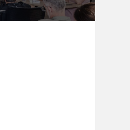
és grâce à la solution
emps réel via leur smartphone et