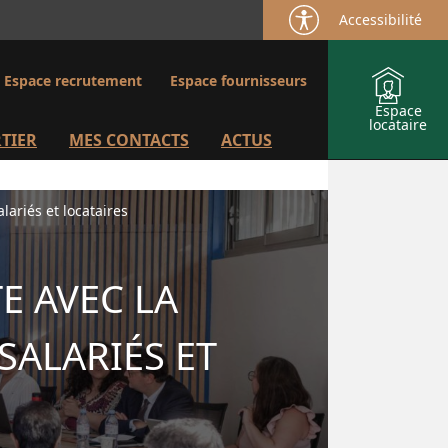
Accessibilité
Espace recrutement
Espace fournisseurs
Espace
locataire
TIER
MES CONTACTS
ACTUS
ariés et locataires
E AVEC LA
SALARIÉS ET