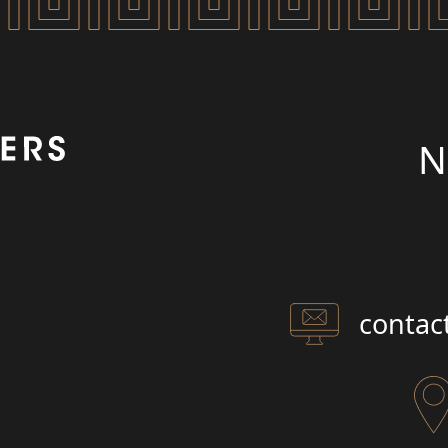
N
contac