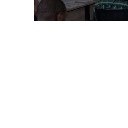
L’assemblée générale annuelle de Gennevilliers ha
Cette année, ce rendez-vous, bien que traditionnel
Pour la première fois de son histoire, des coopéra
Une réunion était entièrement digitalisée, avec l
easyQuorum.
Les coopérateurs ont ainsi pu choisir d’assister
même exprimer leur vote en amont de la séance s’i