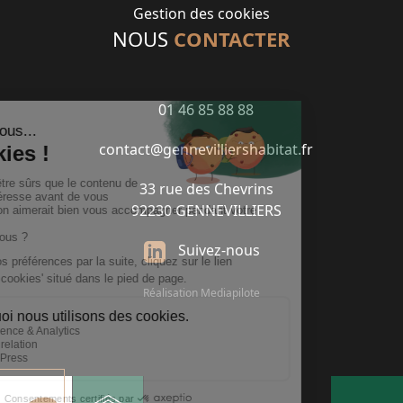
Gestion des cookies
NOUS
CONTACTER
01 46 85 88 88
contact@gennevilliershabitat.fr
33 rue des Chevrins
92230 GENNEVILLIERS
Suivez-nous
Réalisation Mediapilote