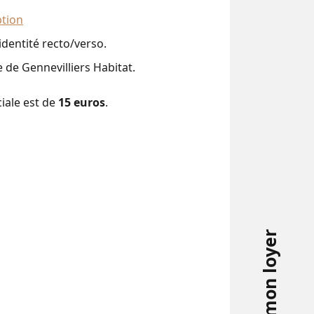
ption
identité recto/verso.
e de Gennevilliers Habitat.
iale est de
15 euros
.
mon loyer