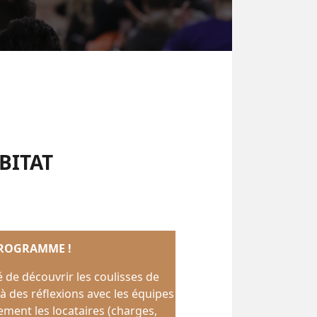
BITAT
PROGRAMME !
 de découvrir les coulisses de
 à des réflexions avec les équipes
ement les locataires (charges,