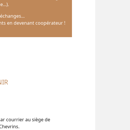
...).
, échanges...
nts en devenant coopérateur !
NIR
ar courrier au siège de
 Chevrins.