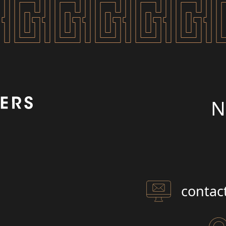
N
contac