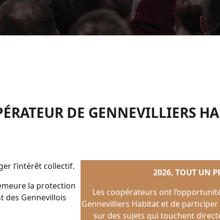
ÉRATEUR DE GENNEVILLIERS HA
 l’intérêt collectif.
2026, TOUT UN 
demeure la protection
Les coopérateurs ont l’opportunité
nt des Gennevillois
Gennevilliers Habitat et de participer
sur des sujets qui touchent direct