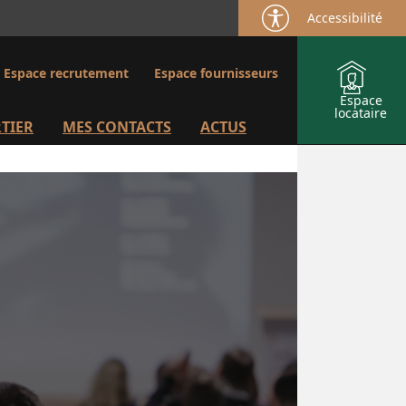
Accessibilité
Espace recrutement
Espace fournisseurs
Espace
locataire
TIER
MES CONTACTS
ACTUS