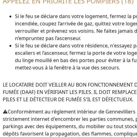
APPELEZ EN PRIORITÉ LES POMPIERS (18)
Si le feu se déclare dans votre logement, fermez la p
incendiée, coupez l’arrivée de gaz, quittez votre log
verrouiller et prévenez vos voisins. Ne faites jamais 
n’empruntez pas l’ascenseur.
Si le feu se déclare dans votre résidence, n'essayez 
escaliers et l’ascenseur, fermez la porte de votre lo
du linge mouillé en bas des portes pour éviter à la f
mettez-vous à la fenêtre à la vue des secours.
LE LOCATAIRE DOIT VEILLER AU BON FONCTIONNEMENT 
FUMÉE (DAAF) EN VÉRIFIANT LES PILES. IL DOIT REMPLACER
PILES ET LE DÉTECTEUR DE FUMÉE S'IL EST DÉFECTUEUX.
⚠️Conformément au règlement intérieur de Gennevilliers Ha
strictement internet d'encombrer les parties communes, p
parkings avec des équipements, du mobilier ou tout stock
dépôts favorisent la propagation, des flammes, complique