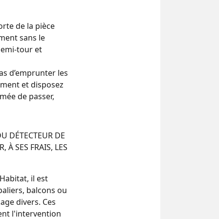
orte de la pièce
ement sans le
demi-tour et
pas d’emprunter les
gement et disposez
umée de passer,
DU DÉTECTEUR DE
, À SES FRAIS, LES
bitat, il est
aliers, balcons ou
age divers. Ces
nt l'intervention