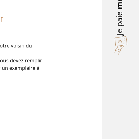
Je paie
I
otre voisin du
vous devez remplir
r un exemplaire à