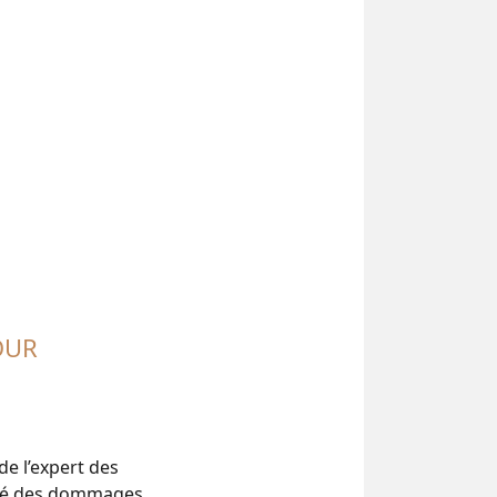
OUR
de l’expert des
lité des dommages,