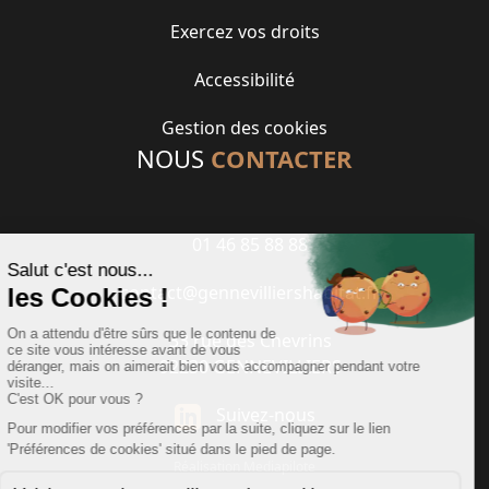
Exercez vos droits
Accessibilité
Gestion des cookies
NOUS
CONTACTER
01 46 85 88 88
contact@gennevilliershabitat.fr
33 rue des Chevrins
92230 GENNEVILLIERS
Suivez-nous
Réalisation Mediapilote