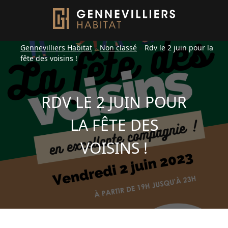
Gennevilliers Habitat
»
Non classé
»
Rdv le 2 juin pour la
fête des voisins !
RDV LE 2 JUIN POUR
LA FÊTE DES
VOISINS !